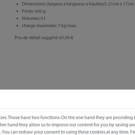
Dimensions (largeur x longueur x hauteur): 21cm x 17cm
Poids: 450 g
Volumes: 0 l
charge maximale: 7 kg max.
Prix de détail suggéré: 67,95 €
ies. Those have two functions: On the one hand they are providing b
other hand they allow us to improve our content for you by saving a
 You can redraw your consent to using these cookies at any time. F