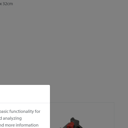
 x 32cm
asic functionality for
nd analyzing
ind more information