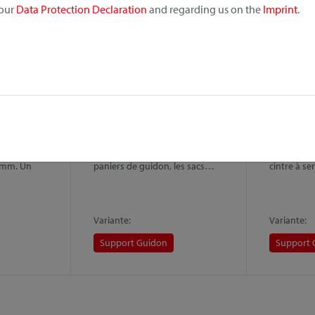
 our
Data Protection Declaration
and regarding us on the
Imprint
.
Fixation Caddy Oversize
Support 
 Guidon,
Variante du Support Guidon
Si vous sou
 votre sac
pour le montage sur des tubes
panier sans
tube
verticaux de Ø 36−55 mm. Les
vélo, chois
6 mm. Un
paniers de guidon, les sacs…
cintre à se
Variante:
Variante:
Support Guidon
Support 