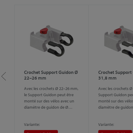
Crochet Support Guidon Ø
Crochet Support
22–26 mm
31,8 mm
Avec les crochets Ø 22–26 mm,
Avec les crochets Ø
c.
le Support Guidon peut être
Support Guidon peu
monté sur des vélos avec un
monté sur des vélo
diamètre de guidon de Ø…
diamètre de guido
Variante:
Variante: