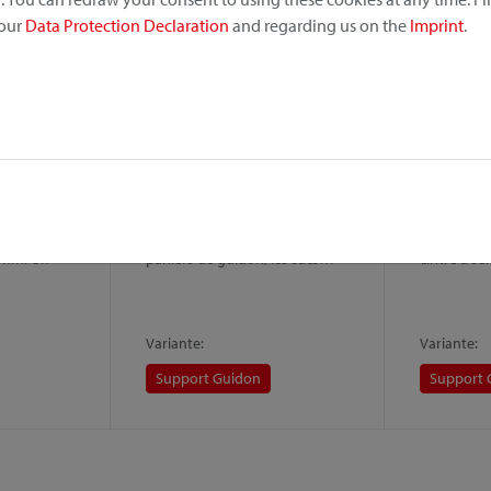
 our
Data Protection Declaration
and regarding us on the
Imprint
.
Fixation Caddy Oversize
Support 
 Guidon,
Variante du Support Guidon
Si vous sou
 votre sac
pour le montage sur des tubes
panier sans
tube
verticaux de Ø 36−55 mm. Les
vélo, chois
6 mm. Un
paniers de guidon, les sacs…
cintre à se
Variante:
Variante:
Support Guidon
Support 