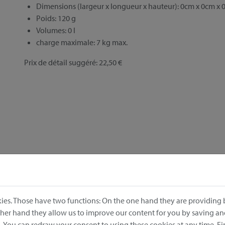
Dimensions (largeur x longueur x hauteur): 0cm x 0cm x
Poids: 120 g
Volumes: 0 l
charge maximale: 7 kg max.
Prix de détail suggéré: 22,50 €
ies. Those have two functions: On the one hand they are providing b
other hand they allow us to improve our content for you by saving a
 You can redraw your consent to using these cookies at any time. F