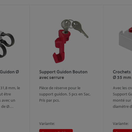
 Guidon Ø
Support Guidon Bouton
Crochets
avec serrure
Ø 35 mm
 31,8 mm, le
Pièce de réserve pour le
Avec les c
t être
support guidon. 5 pcs en Sac.
Support Gu
s avec un
Pris par pcs.
monté sur 
n de Ø…
diamètre 
Variante:
Variante: