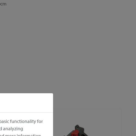
 0cm
asic functionality for
nd analyzing
ind more information