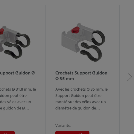
Support Guidon Ø
Crochets Support Guidon
S
Ø 35 mm
p
rochets Ø 31,8 mm, le
Avec les crochets Ø 35 mm, le
Pi
idon peut être
Support Guidon peut être
S
des vélos avec un
monté sur des vélos avec un
Gu
de guidon de Ø…
diamètre de guidon de…
ni
c
Variante:
Va