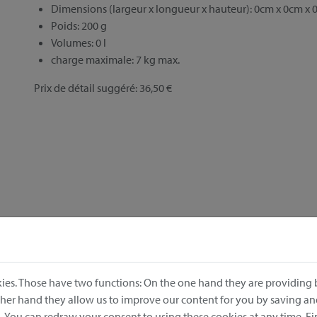
Dimensions (largeur x longueur x hauteur): 0cm x 0cm x
Poids: 200 g
Volumes: 0 l
charge maximale: 7 kg max.
Prix de détail suggéré: 36,50 €
ies. Those have two functions: On the one hand they are providing b
other hand they allow us to improve our content for you by saving a
 You can redraw your consent to using these cookies at any time. F