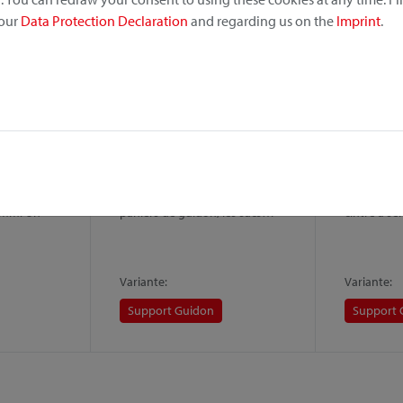
 our
Data Protection Declaration
and regarding us on the
Imprint
.
Fixation Caddy Oversize
Support 
 Guidon,
Variante du Support Guidon
Si vous sou
 votre sac
pour le montage sur des tubes
panier sans
tube
verticaux de Ø 36−55 mm. Les
vélo, chois
6 mm. Un
paniers de guidon, les sacs…
cintre à se
Variante:
Variante:
Support Guidon
Support 