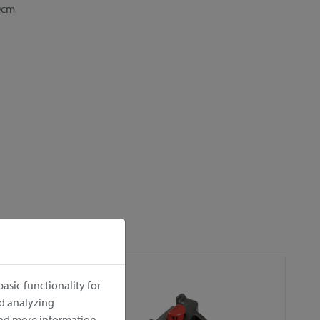
 0cm
asic functionality for
nd analyzing
ind more information