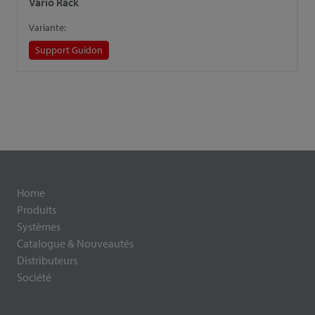
Vario Rack
X
Variante:
V
Support Guidon
Home
Produits
Systèmes
Catalogue & Nouveautés
Distributeurs
Société