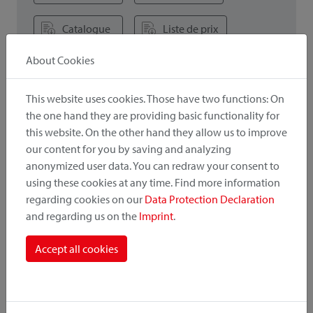
Catalogue
Liste de prix
About Cookies
This website uses cookies. Those have two functions: On
! Wichtig
the one hand they are providing basic functionality for
Lors de la combinaison d'accessoires et d'adaptateurs, la
this website. On the other hand they allow us to improve
capacité de charge / charge utile inférieure est importante.
our content for you by saving and analyzing
anonymized user data. You can redraw your consent to
using these cookies at any time. Find more information
regarding cookies on our
Data Protection Declaration
Intéressant aussi
and regarding us on the
Imprint
.
Accept all cookies
Versions d'adaptateurs