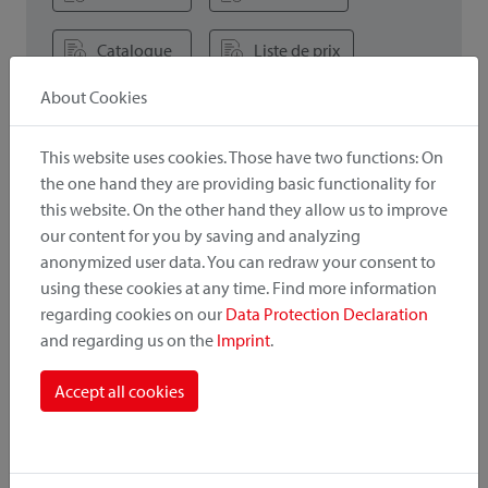
Catalogue
Liste de prix
About Cookies
This website uses cookies. Those have two functions: On
! Wichtig
the one hand they are providing basic functionality for
Lors de la combinaison d'accessoires et d'adaptateurs, la
this website. On the other hand they allow us to improve
capacité de charge / charge utile inférieure est importante.
our content for you by saving and analyzing
anonymized user data. You can redraw your consent to
using these cookies at any time. Find more information
regarding cookies on our
Data Protection Declaration
Intéressant aussi
and regarding us on the
Imprint
.
Accept all cookies
Versions d'adaptateurs