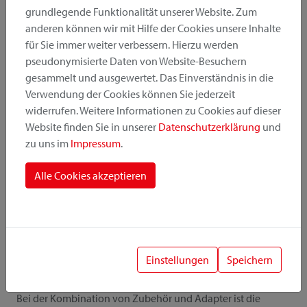
Im Lieferumfang bereits enthalten
grundlegende Funktionalität unserer Website. Zum
anderen können wir mit Hilfe der Cookies unsere Inhalte
für Sie immer weiter verbessern. Hierzu werden
pseudonymisierte Daten von Website-Besuchern
Alle Details
gesammelt und ausgewertet. Das Einverständnis in die
Verwendung der Cookies können Sie jederzeit
widerrufen. Weitere Informationen zu Cookies auf dieser
Website finden Sie in unserer
Datenschutzerklärung
und
Downloads
zu uns im
Impressum
.
Anleitung
Bilder
Alle Cookies akzeptieren
Katalog
Preisliste
Einstellungen
Speichern
! Wichtig
Bei der Kombination von Zubehör und Adapter ist die