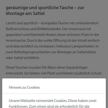
geräumige und sportliche Tasche – zur
Montage am Sattel
Leicht und sportlich – kompakte Tasche mit umlaufendem
Reißverschluss und Reflektorkeder. Der Innenraum ist
gepolstert und Kleinteile finden einen sicheren Platz in der
Innentasche. Durch die weite Öffnung ist der Inhalt einfach
und übersichtlich zu verstauen. Inklusive Lampenhalter. In
zwei Befestigungsvarianten zur Montage an Sattelstütze
oder Sattel erhältlich.
Diese Taschen wurden für Bikes ohne Gepäckträger
entwickelt. Sie bieten viel Platz und bieten zusätzlich Schutz
gegen Spritzwasser und Schmutz.
Hinweis zu Cookies
merken
empfehlen
Unsere Webseite verwendet Cookies. Diese haben zwei
Funktionen: Zum einen sind sie erforderlich für die