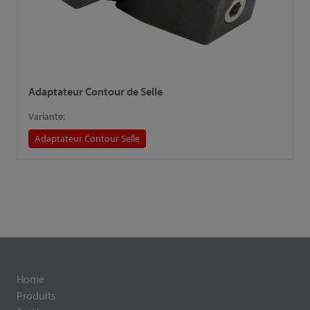
Adaptateur Contour de Selle
A
Variante:
V
Adaptateur Contour Selle
Home
Produits