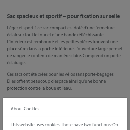
Sac spacieux et sportif – pour fixation sur selle
Léger et sportif, ce sac compact est doté d‘une fermeture
éclair sur tout le tour et d‘une bande réfléchissante.
L‘intérieur est rembourré et les petites pièces trouvent une
place sûre dans la poche intérieure. L‘ouverture large permet
de ranger le contenu de manière claire. Comprend un porte-
éclairage.
Ces sacs ont été créés pour les vélos sans porte-bagages.
Elles offrent beaucoup d'espace ainsi qu'une bonne
protection contre la boue et l'eau.
souviens-toi
recommander
About Cookies
This website uses cookies. Those have two functions: On
Inclus dans la livraison