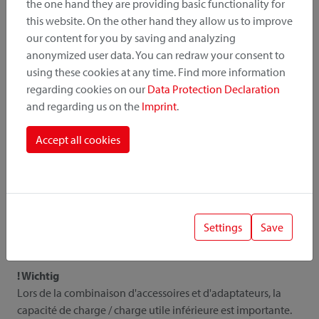
the one hand they are providing basic functionality for
this website. On the other hand they allow us to improve
our content for you by saving and analyzing
Tous les détails
anonymized user data. You can redraw your consent to
using these cookies at any time. Find more information
regarding cookies on our
Data Protection Declaration
and regarding us on the
Imprint
.
Downloads
Accept all cookies
Instruction
Photos
Catalogue
Liste de prix
Settings
Save
! Wichtig
Lors de la combinaison d'accessoires et d'adaptateurs, la
capacité de charge / charge utile inférieure est importante.