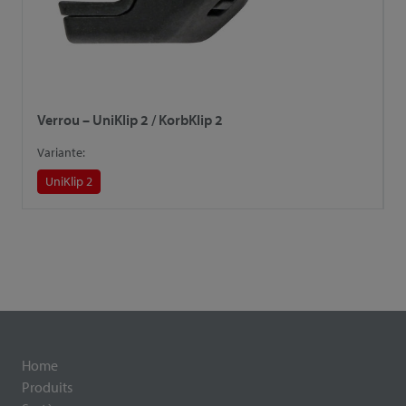
Verrou – UniKlip 2 / KorbKlip 2
L
Variante:
V
UniKlip 2
Home
Produits