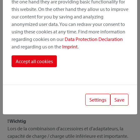
the one hand they are providing basic functionality for
this website. On the other hand they allow us to improve
our content for you by saving and analyzing
Tous les détails
anonymized user data. You can redraw your consent to
using these cookies at any time. Find more information
regarding cookies on our
Data Protection Declaration
and regarding us on the
Imprint
.
Downloads
Accept all cookies
Instruction
Photos
Catalogue
Liste de prix
Settings
Save
! Wichtig
Lors de la combinaison d'accessoires et d'adaptateurs, la
capacité de charge / charge utile inférieure est importante.