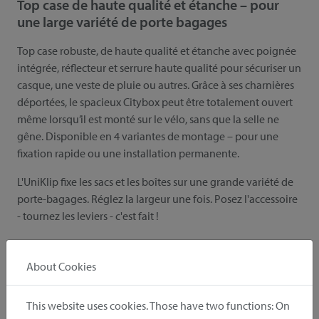
Top case de haute qualité et étanche – pour
une large variété de porte bagages
Top case robuste, de haute qualité et étanche avec poignée
intégrée, réflecteur et serrure haute qualité pour sécuriser un
casque, une veste de pluie ou autres. Grâce à ses charnières
déportées, le spacieux Citybox peut être totalement ouvert
même lorsqu’il est monté sur le vélo, sans que la selle ne
gêne. Disponible en 4 variantes de montage – pour une
fixation rapide ou une installation permanente.
L'UniKlip fixe les sacs et les boîtes sur une grande variété de
porte-bagages. Réglez la largeur une fois. Posez l'accessoire
- tournez les leviers - c'est fait !
souviens-toi
recommander
About Cookies
This website uses cookies. Those have two functions: On
Inclus dans la livraison