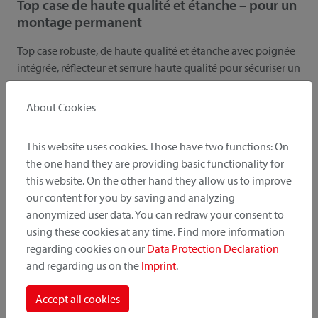
Top case de haute qualité et étanche – pour un
montage permanent
Top case robuste, de haute qualité et étanche avec poignée
intégrée, réflecteur et serrure haute qualité pour sécuriser un
casque, une veste de pluie ou autres. Grâce à ses charnières
déportées, le spacieux Citybox peut être totalement ouvert
About Cookies
même lorsqu’il est monté sur le vélo, sans que la selle ne
gêne. Disponible en 4 variantes de montage – pour une
This website uses cookies. Those have two functions: On
fixation rapide ou une installation permanente.
the one hand they are providing basic functionality for
this website. On the other hand they allow us to improve
Ce produit est équipé d'une solution de fixation fixe pour les
our content for you by saving and analyzing
personnes qui souhaitent laisser leur panier, sac ou
anonymized user data. You can redraw your consent to
accessoire monté en permanence sur leur vélo, sans
using these cookies at any time. Find more information
fonction de déverrouillage rapide.
regarding cookies on our
Data Protection Declaration
and regarding us on the
Imprint
.
souviens-toi
recommander
Accept all cookies