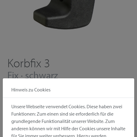
Korbfix 3
Fix · schwarz
Hinweis zu Cookies
Permanente Montage spezifischer Körbe,
Kisten und Boxen am Gepäckträger Ø 8–16
mm
Unsere Webseite verwendet Cookies. Diese haben zwei
Funktionen: Zum einen sind sie erforderlich für die
Universelle Schraubbefestigung zur permanenten, sicheren
grundlegende Funktionalität unserer Website. Zum
und klapperfreien Montage von Körben und Boxen auf
anderen können wir mit Hilfe der Cookies unsere Inhalte
Gepäckträgern Ø 8–16 mm. Auch bei vielen E-Bikes
für Sie immer weiter verbessern. Hierzu werden