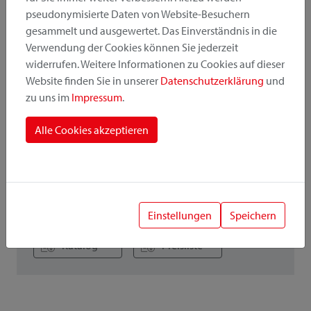
verwendbar.
pseudonymisierte Daten von Website-Besuchern
gesammelt und ausgewertet. Das Einverständnis in die
merken
empfehlen
Verwendung der Cookies können Sie jederzeit
widerrufen. Weitere Informationen zu Cookies auf dieser
Website finden Sie in unserer
Datenschutzerklärung
und
zu uns im
Impressum
.
Alle Details
Alle Cookies akzeptieren
Downloads
Anleitung
Bilder
Einstellungen
Speichern
Katalog
Preisliste