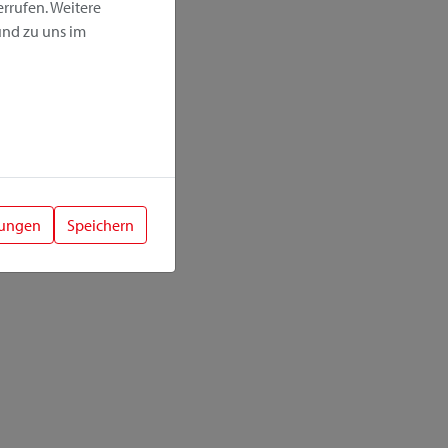
rrufen. Weitere
nd zu uns im
lungen
Speichern