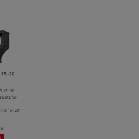
Ø 15–20
 Ø 15−20
tsatz für
en Ø 15−20
e:
2