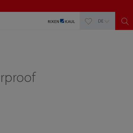
DE
rproof