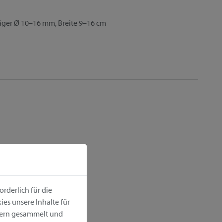
äger Ø 10–16 mm, Breite 9–16 cm
r
rderlich für die
es unsere Inhalte für
hern gesammelt und