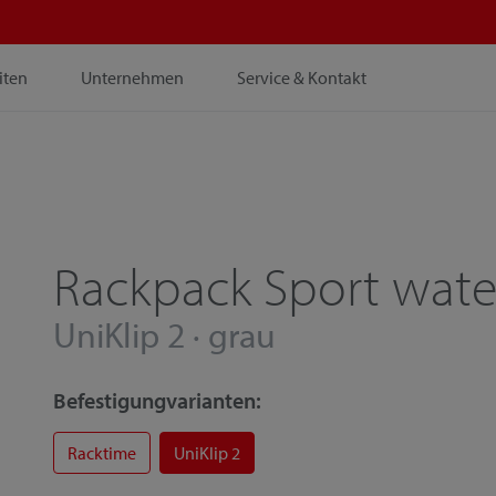
iten
Unternehmen
Service & Kontakt
Rackpack Sport wate
UniKlip 2 · grau
Befestigungvarianten:
Racktime
UniKlip 2