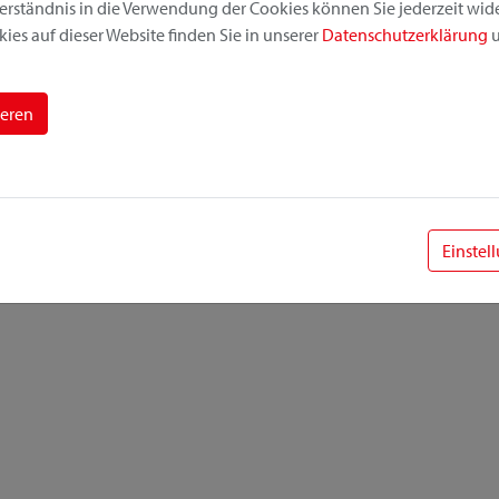
erständnis in die Verwendung der Cookies können Sie jederzeit wide
Gewicht: 1260 g
ies auf dieser Website finden Sie in unserer
Datenschutzerklärung
u
Volumen: 12 l
Max Belastung: 10 kg max.
Regendicht
ieren
Schultergurt
Reflektor
Innenfach
Einfaches Öffnen
empf. VKP: 129,95 €
Einstel