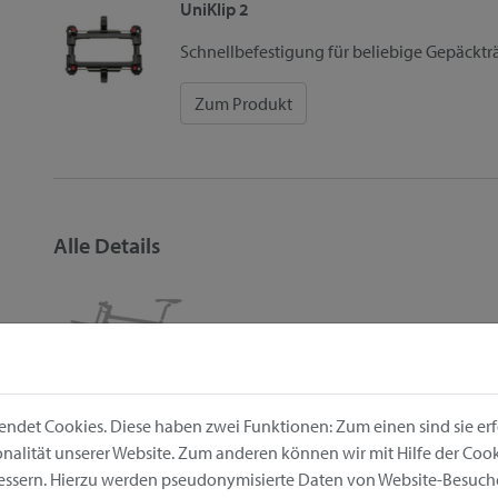
UniKlip 2
Schnellbefestigung für beliebige Gepäcktr
Zum Produkt
Alle Details
Position am Fahrrad:
Gepäckträge
ndet Cookies. Diese haben zwei Funktionen: Zum einen sind sie erfo
Art.-Nr.: 0269UNSW
alität unserer Website. Zum anderen können wir mit Hilfe der Cooki
EAN: 4030572107544
bessern. Hierzu werden pseudonymisierte Daten von Website-Besuc
Maße (Breite x Tiefe x Höhe): 20cm x 41cm x 25cm