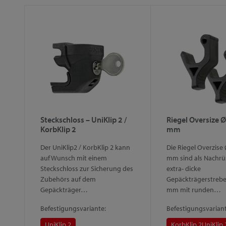
Steckschloss – UniKlip 2 /
Riegel Oversize 
KorbKlip 2
mm
Der UniKlip2 / KorbKlip 2 kann
Die Riegel Overzise
auf Wunsch mit einem
mm sind als Nachrüs
Steckschloss zur Sicherung des
extra- dicke
Zubehörs auf dem
Gepäckträgerstreb
Gepäckträger…
mm mit runden…
Befestigungsvariante:
Befestigungsvariant
UniKlip 2
KorbKlip 2
UniKlip 