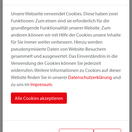
glasfaserverstärkte Kunststoffkorpus trägt selbst bei
dynamischer Belastung bis zu 1 kg. Intuitives Anklicken des
Unsere Webseite verwendet Cookies. Diese haben zwei
Zubehörs nach dem Druckknopfprinzip. Bei diesem System
Funktionen: Zum einen sind sie erforderlich für die
ist die komplette KLICKfix Mechanik auf der Zubehörseite.
grundlegende Funktionalität unserer Website. Zum
Dadurch kann das verbleibende Teil am Rad sehr klein und
anderen können wir mit Hilfe der Cookies unsere Inhalte
dezent sein. Zum Abnehmen beide Tasten am Zubehörteil
für Sie immer weiter verbessern. Hierzu werden
drücken.
pseudonymisierte Daten von Website-Besuchern
gesammelt und ausgewertet. Das Einverständnis in die
Unifit Montage: patentierte Befestigung des Adapters mit
Verwendung der Cookies können Sie jederzeit
Edelstahlband für runde und unrunde Querschnitte.
widerrufen. Weitere Informationen zu Cookies auf dieser
Website finden Sie in unserer
Datenschutzerklärung
und
merken
empfehlen
zu uns im
Impressum
.
Alle Cookies akzeptieren
Im Lieferumfang bereits enthalten
Alle Details