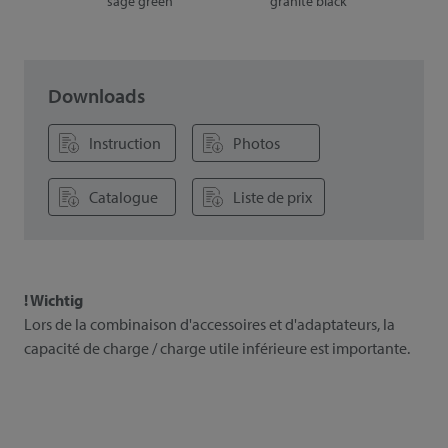
e
sage green
granite black
Downloads
Instruction
Photos
Catalogue
Liste de prix
! Wichtig
Lors de la combinaison d'accessoires et d'adaptateurs, la
capacité de charge / charge utile inférieure est importante.