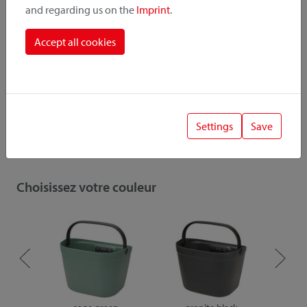
and regarding us on the
Imprint
.
souviens-toi
recommander
Accept all cookies
Inclus dans la livraison
Settings
Save
Tous les détails
Choisissez votre couleur