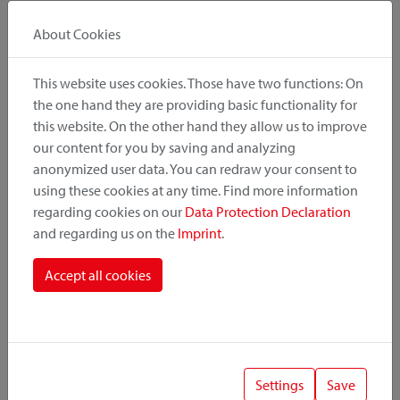
About Cookies
Tous les détails
This website uses cookies. Those have two functions: On
the one hand they are providing basic functionality for
Choisissez votre couleur
this website. On the other hand they allow us to improve
our content for you by saving and analyzing
anonymized user data. You can redraw your consent to
using these cookies at any time. Find more information
regarding cookies on our
Data Protection Declaration
and regarding us on the
Imprint
.
Accept all cookies
e
noir
fleur noir
Downloads
Settings
Save