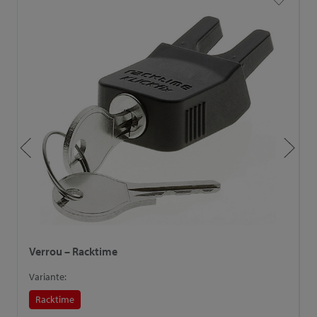
Verrou – Racktime
R
Variante:
V
Racktime