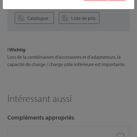
Instruction
Photos
Catalogue
Liste de prix
! Wichtig
Lors de la combinaison d'accessoires et d'adaptateurs, la
capacité de charge / charge utile inférieure est importante.
Intéressant aussi
Compléments appropriés