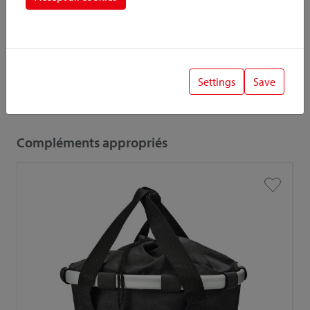
Lors de la combinaison d'accessoires et d'adaptateurs, la
capacité de charge / charge utile inférieure est importante.
Settings
Save
Intéressant aussi
Compléments appropriés