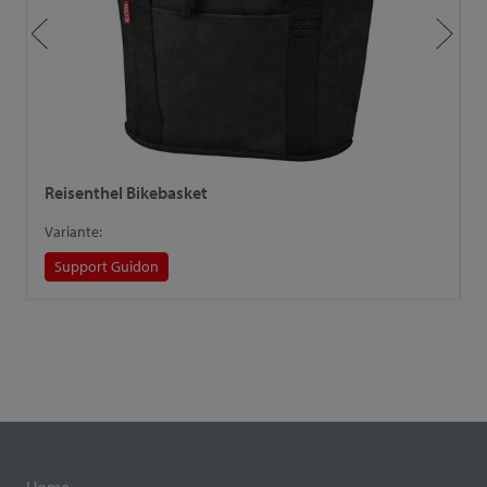
Reisenthel Bikebasket
R
Variante:
V
Support Guidon