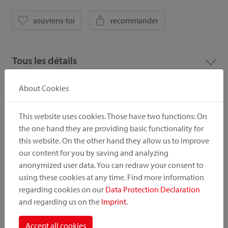
souviens-toi
recommander
Tous les détails
About Cookies
Downloads
This website uses cookies. Those have two functions: On
the one hand they are providing basic functionality for
Instruction
Photos
this website. On the other hand they allow us to improve
our content for you by saving and analyzing
anonymized user data. You can redraw your consent to
Catalogue
Liste de prix
using these cookies at any time. Find more information
regarding cookies on our
Data Protection Declaration
and regarding us on the
Imprint
.
! Wichtig
Accept all cookies