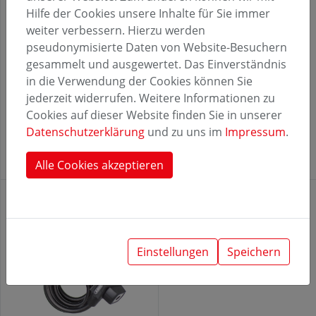
Hilfe der Cookies unsere Inhalte für Sie immer
weiter verbessern. Hierzu werden
pseudonymisierte Daten von Website-Besuchern
gesammelt und ausgewertet. Das Einverständnis
in die Verwendung der Cookies können Sie
Bottleklick
Bügelschloss Halter – am
Rahmen mit Twin
jederzeit widerrufen. Weitere Informationen zu
Befestigungsvariante:
Adapter
Cookies auf dieser Website finden Sie in unserer
Datenschutzerklärung
und zu uns im
Impressum
.
Mini Adapter
Befestigungsvariante:
Twin Adapter
Alle Cookies akzeptieren
Einstellungen
Speichern