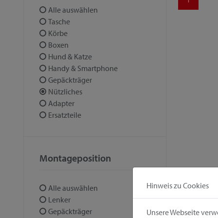
Alle auswählen
Tasche
Körbe
Boxen
Hund & Katze
Handy & Smartphone
Gepäckträger
Nützliches
Adapter
Ersatzteile
Montageposition
Hinweis zu Cookies
Alle auswählen
Lenker
Gepäckträger
Unsere Webseite verwe