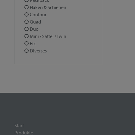
Rackpack
Haken & Schienen
Contour
Quad
Duo
Mini / Sattel / Twin
Fix
Diverses
Start
Produkte