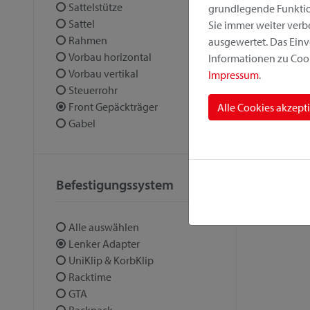
Sattelstütze
grundlegende Funktion
Sattel
Sie immer weiter ver
Rahmen
ausgewertet. Das Einv
Vorbau horizontal
Informationen zu Cook
Vorbau vertikal
Impressum
.
Steuerrohr
Front Gepäckträger
Alle Cookies akzept
Gabel
Befestigungssystem
Alle auswählen
Lenker Adapter
UniKlip & KorbKlip
Racktime
GTA