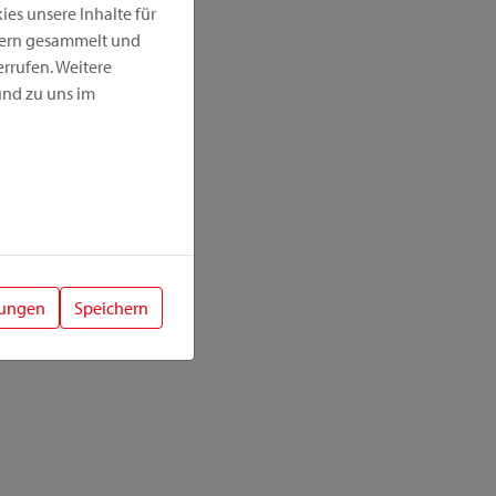
es unsere Inhalte für
hern gesammelt und
rrufen. Weitere
nd zu uns im
lungen
Speichern