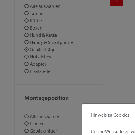
Alle auswählen
Tasche
Körbe
Boxen
Hund & Katze
Handy & Smartphone
Gepäckträger
Nützliches
Adapter
Ersatzteile
Montageposition
Hinweis zu Cookies
Alle auswählen
Lenker
Gepäckträger
Unsere Webseite verwe