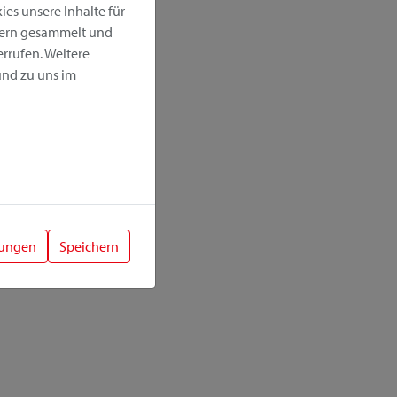
es unsere Inhalte für
hern gesammelt und
rrufen. Weitere
nd zu uns im
lungen
Speichern