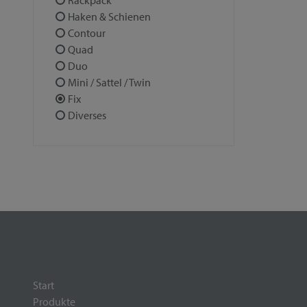
Rackpack
Haken & Schienen
Contour
Quad
Duo
Mini / Sattel / Twin
Fix
Diverses
Start
Produkte