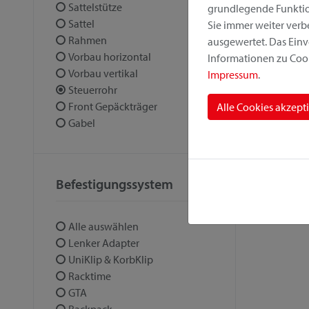
Sattelstütze
grundlegende Funktion
Sattel
Sie immer weiter ver
Rahmen
ausgewertet. Das Einv
Vorbau horizontal
Informationen zu Cook
Vorbau vertikal
Impressum
.
Steuerrohr
Front Gepäckträger
Alle Cookies akzept
Gabel
Befestigungssystem
Alle auswählen
Lenker Adapter
UniKlip & KorbKlip
Racktime
GTA