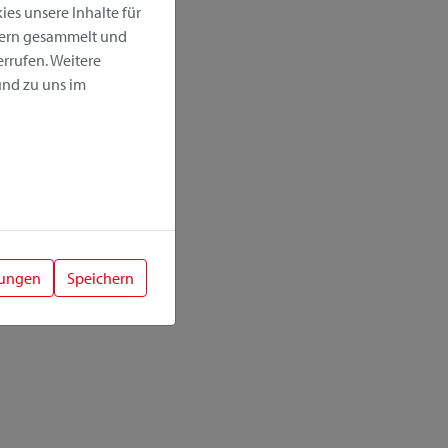
es unsere Inhalte für
hern gesammelt und
rrufen. Weitere
nd zu uns im
lungen
Speichern