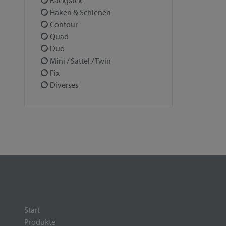
Rackpack
Haken & Schienen
Contour
Quad
Duo
Mini / Sattel / Twin
Fix
Diverses
Start
Produkte