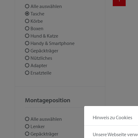
Alle auswählen
Tasche
Körbe
Boxen
Hund & Katze
Handy & Smartphone
Gepäckträger
Nützliches
Adapter
Ersatzteile
Montageposition
Hinweis zu Cookies
Alle auswählen
Lenker
Gepäckträger
Unsere Webseite verwe