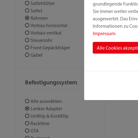
Sattelstütze
grundlegende Funktion
Sattel
Sie immer weiter ver
Rahmen
ausgewertet. Das Einv
Vorbau horizontal
Informationen zu Cook
Vorbau vertikal
Impressum
.
Steuerrohr
Front Gepäckträger
Alle Cookies akzept
Gabel
Befestigungssystem
Alle auswählen
Lenker Adapter
UniKlip & KorbKlip
Racktime
GTA