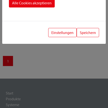
Alle Cookies akzeptieren
Doggy
Befestigungsvariante:
Einstellungen
Speichern
Lenker Adapter
1
Start
Produkte
Systeme