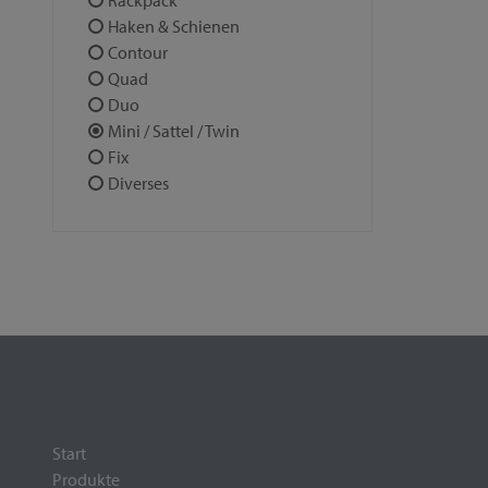
Rackpack
Haken & Schienen
Contour
Quad
Duo
Mini / Sattel / Twin
Fix
Diverses
Start
Produkte