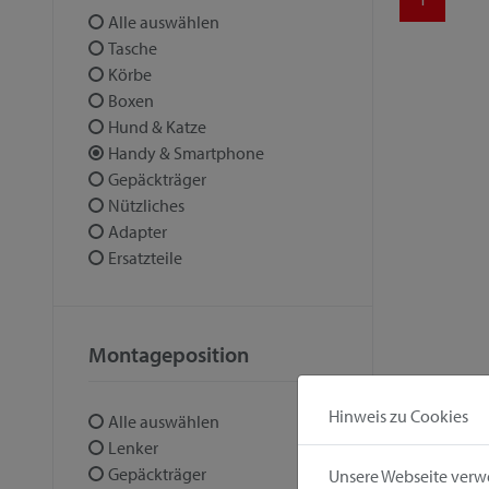
Alle auswählen
Tasche
Körbe
Boxen
Hund & Katze
Handy & Smartphone
Gepäckträger
Nützliches
Adapter
Ersatzteile
Montageposition
Hinweis zu Cookies
Alle auswählen
Lenker
Gepäckträger
Unsere Webseite verwe