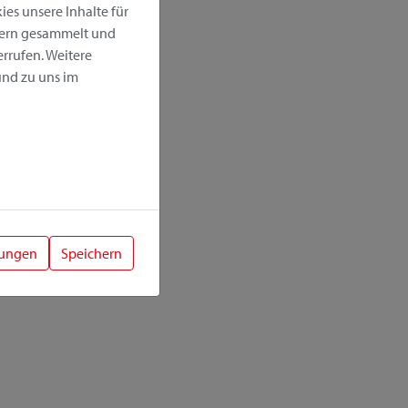
es unsere Inhalte für
hern gesammelt und
rrufen. Weitere
nd zu uns im
lungen
Speichern