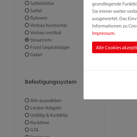
Sattelstütze
grundlegende Funktion
Sattel
Sie immer weiter ver
Rahmen
ausgewertet. Das Einv
Vorbau horizontal
Informationen zu Cook
Vorbau vertikal
Impressum
.
Steuerrohr
Front Gepäckträger
Alle Cookies akzept
Gabel
Befestigungssystem
Alle auswählen
Lenker Adapter
UniKlip & KorbKlip
Racktime
GTA