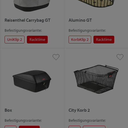
Reisenthel Carrybag GT
Alumino GT
Befestigungsvariante:
Befestigungsvariante:
UniKlip 2
Racktime
KorbKlip 2
Racktime
Box
City Korb 2
Befestigungsvariante:
Befestigungsvariante: