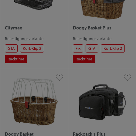
Citymax
Doggy Basket Plus
Befestigungsvariante:
Befestigungsvariante:
GTA
KorbKlip 2
Fix
GTA
KorbKlip 2
Racktime
Racktime
Doggy Basket
Rackpack 1 Plus