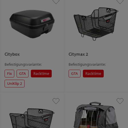
Citybox
Citymax 2
Befestigungsvariante:
Befestigungsvariante:
Fix
GTA
Racktime
GTA
Racktime
UniKlip 2