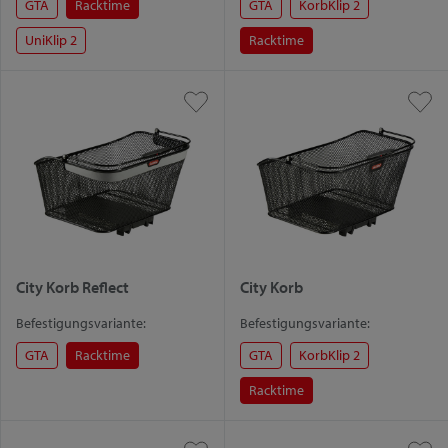
GTA
Racktime
GTA
KorbKlip 2
UniKlip 2
Racktime
City Korb Reflect
City Korb
Befestigungsvariante:
Befestigungsvariante:
GTA
Racktime
GTA
KorbKlip 2
Racktime