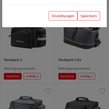
Einstellungen
Speichern
Rackpack 2
Rackpack City
Befestigungsvariante:
Befestigungsvariante:
Racktime
UniKlip 2
Racktime
UniKlip 2