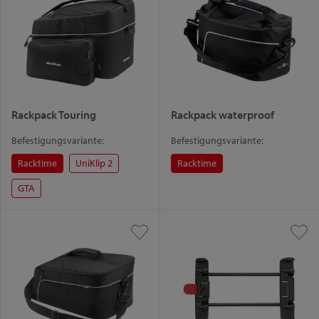
Rackpack Touring
Rackpack waterproof
Befestigungsvariante:
Befestigungsvariante:
Racktime
UniKlip 2
Racktime
GTA