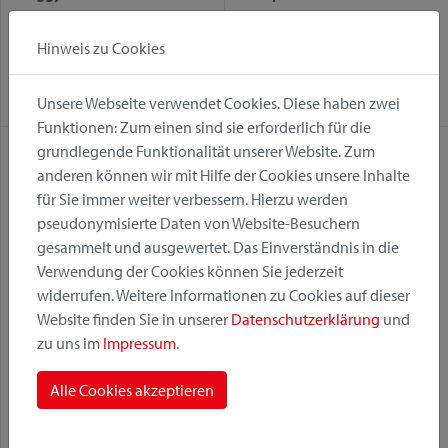
Befestigungsvariante:
Befestigungsvariante:
Hinweis zu Cookies
Fix
GTA
KorbKlip 2
Racktime
Rackpack
Racktime
Unsere Webseite verwendet Cookies. Diese haben zwei
Funktionen: Zum einen sind sie erforderlich für die
grundlegende Funktionalität unserer Website. Zum
anderen können wir mit Hilfe der Cookies unsere Inhalte
für Sie immer weiter verbessern. Hierzu werden
pseudonymisierte Daten von Website-Besuchern
gesammelt und ausgewertet. Das Einverständnis in die
Verwendung der Cookies können Sie jederzeit
widerrufen. Weitere Informationen zu Cookies auf dieser
Website finden Sie in unserer
Datenschutzerklärung
und
zu uns im
Impressum
.
Rackpack 1
Rackpack 2 Plus
Befestigungsvariante:
Befestigungsvariante:
Alle Cookies akzeptieren
Racktime
Rackpack
GTA
Racktime
UniKlip 2
UniKlip 2