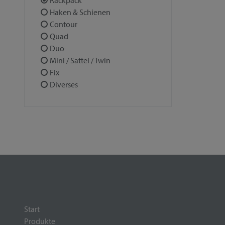
Rackpack
Haken & Schienen
Contour
Quad
Duo
Mini / Sattel / Twin
Fix
Diverses
Start
Produkte