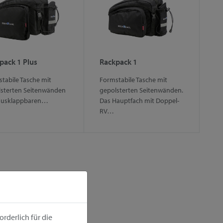
pack 1 Plus
Rackpack 1
tabile Tasche mit
Formstabile Tasche mit
sterten Seitenwänden
gepolsterten Seitenwänden.
ausklappbaren…
Das Hauptfach mit Doppel-
RV…
rderlich für die