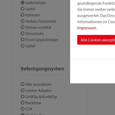
Sattelstütze
grundlegende Funktion
Sattel
Sie immer weiter ver
Rahmen
ausgewertet. Das Einv
Vorbau horizontal
Informationen zu Cook
Vorbau vertikal
Impressum
.
Steuerrohr
Front Gepäckträger
Alle Cookies akzept
Gabel
Befestigungssystem
Alle auswählen
Lenker Adapter
UniKlip & KorbKlip
Racktime
GTA