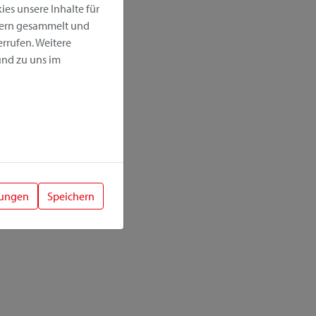
es unsere Inhalte für
hern gesammelt und
rrufen. Weitere
nd zu uns im
lungen
Speichern