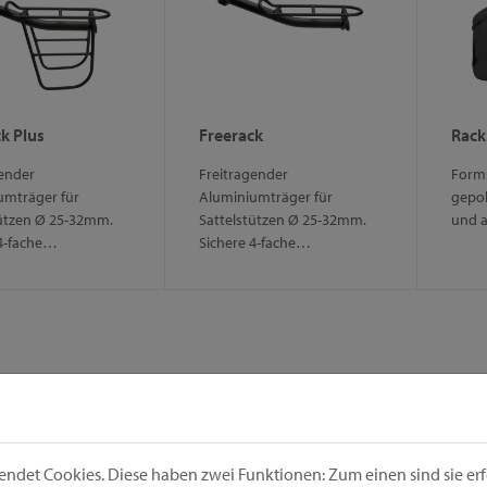
k Plus
Freerack
Rack
gender
Freitragender
Forms
umträger für
Aluminiumträger für
gepol
tützen Ø 25-32mm.
Sattelstützen Ø 25-32mm.
und 
 4-fache…
Sichere 4-fache…
ndet Cookies. Diese haben zwei Funktionen: Zum einen sind sie erfo