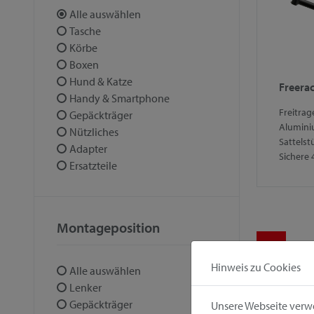
Alle auswählen
Tasche
Körbe
Boxen
Hund & Katze
Freerac
Handy & Smartphone
Freitra
Gepäckträger
Alumini
Nützliches
Sattels
Adapter
Sichere
Ersatzteile
Montageposition
1
Hinweis zu Cookies
Alle auswählen
Lenker
Gepäckträger
Unsere Webseite verwe