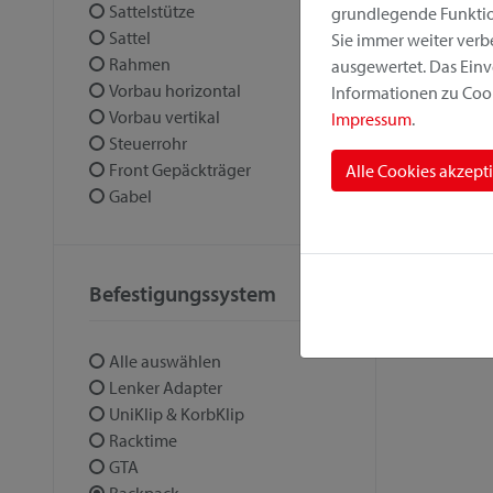
Sattelstütze
grundlegende Funktion
Sattel
Sie immer weiter ver
Rahmen
ausgewertet. Das Einv
Vorbau horizontal
Informationen zu Cook
Vorbau vertikal
Impressum
.
Steuerrohr
Front Gepäckträger
Alle Cookies akzept
Gabel
Befestigungssystem
Alle auswählen
Lenker Adapter
UniKlip & KorbKlip
Racktime
GTA