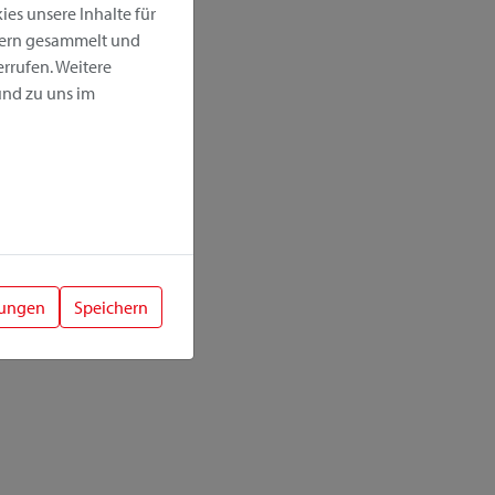
es unsere Inhalte für
hern gesammelt und
rrufen. Weitere
nd zu uns im
lungen
Speichern