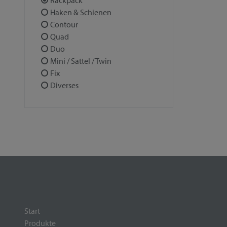
Rackpack
Haken & Schienen
Contour
Quad
Duo
Mini / Sattel / Twin
Fix
Diverses
Start
Produkte