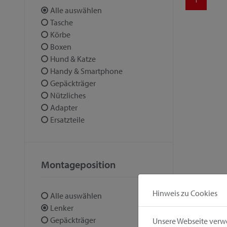
Alle auswählen
Tasche
Körbe
Boxen
Hund & Katze
Handy & Smartphone
Gepäckträger
Nützliches
Adapter
Ersatzteile
Montageposition
Hinweis zu Cookies
Alle auswählen
Lenker
Gepäckträger
Unsere Webseite verwe