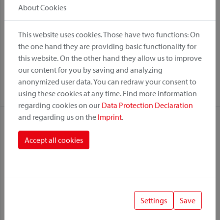
About Cookies
This website uses cookies. Those have two functions: On
the one hand they are providing basic functionality for
this website. On the other hand they allow us to improve
Vario Rack Sport
Bottlefix Ahead
our content for you by saving and analyzing
Variante:
Variante:
anonymized user data. You can redraw your consent to
Support Guidon
Fix
using these cookies at any time. Find more information
regarding cookies on our
Data Protection Declaration
and regarding us on the
Imprint
.
Accept all cookies
Settings
Save
Bottlefix
Bottleklick