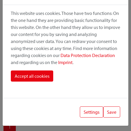
produit, le point de montage et le système de fixation.
This website uses cookies. Those have two functions: On
the one hand they are providing basic functionality for
this website. On the other hand they allow us to improve
our content for you by saving and analyzing
Catégorie de produit
anonymized user data. You can redraw your consent to
using these cookies at any time. Find more information
regarding cookies on our
Data Protection Declaration
Position de montage
and regarding us on the
Imprint
.
Système de fixation
Accept all cookies
Settings
Save
1