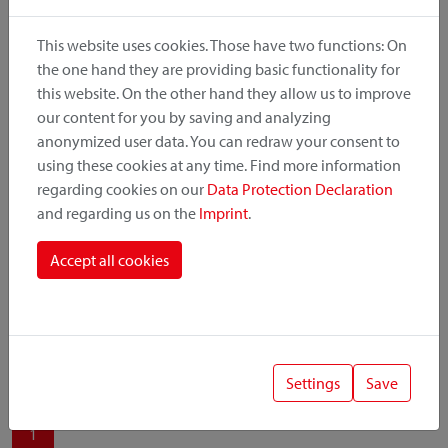
produit, le point de montage et le système de fixation.
This website uses cookies. Those have two functions: On
the one hand they are providing basic functionality for
this website. On the other hand they allow us to improve
our content for you by saving and analyzing
Catégorie de produit
anonymized user data. You can redraw your consent to
using these cookies at any time. Find more information
regarding cookies on our
Data Protection Declaration
Position de montage
and regarding us on the
Imprint
.
Système de fixation
Accept all cookies
Settings
Save
1