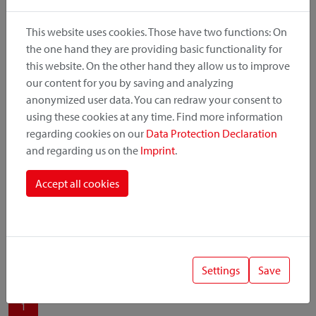
produit, le point de montage et le système de fixation.
This website uses cookies. Those have two functions: On
the one hand they are providing basic functionality for
this website. On the other hand they allow us to improve
our content for you by saving and analyzing
Catégorie de produit
anonymized user data. You can redraw your consent to
using these cookies at any time. Find more information
regarding cookies on our
Data Protection Declaration
Position de montage
and regarding us on the
Imprint
.
Système de fixation
Accept all cookies
Settings
Save
1