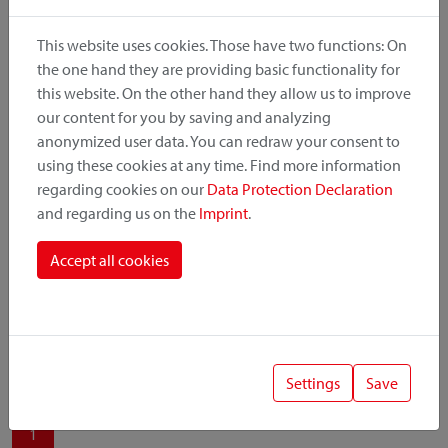
produit, le point de montage et le système de fixation.
This website uses cookies. Those have two functions: On
the one hand they are providing basic functionality for
this website. On the other hand they allow us to improve
our content for you by saving and analyzing
Catégorie de produit
anonymized user data. You can redraw your consent to
using these cookies at any time. Find more information
regarding cookies on our
Data Protection Declaration
Position de montage
and regarding us on the
Imprint
.
Système de fixation
Accept all cookies
Settings
Save
1