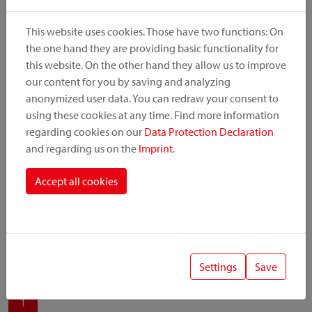
produit, le point de montage et le système de fixation.
This website uses cookies. Those have two functions: On
the one hand they are providing basic functionality for
this website. On the other hand they allow us to improve
our content for you by saving and analyzing
Catégorie de produit
anonymized user data. You can redraw your consent to
using these cookies at any time. Find more information
regarding cookies on our
Data Protection Declaration
Position de montage
and regarding us on the
Imprint
.
Système de fixation
Accept all cookies
Settings
Save
1