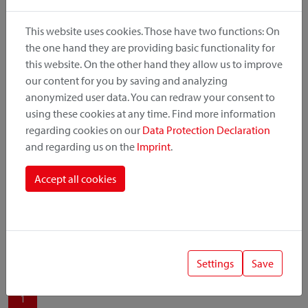
produit, le point de montage et le système de fixation.
This website uses cookies. Those have two functions: On
the one hand they are providing basic functionality for
this website. On the other hand they allow us to improve
our content for you by saving and analyzing
Catégorie de produit
anonymized user data. You can redraw your consent to
using these cookies at any time. Find more information
regarding cookies on our
Data Protection Declaration
Position de montage
and regarding us on the
Imprint
.
Système de fixation
Accept all cookies
Settings
Save
1