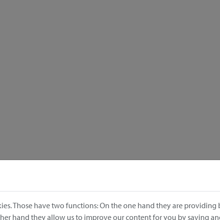
ies. Those have two functions: On the one hand they are providing b
other hand they allow us to improve our content for you by saving a