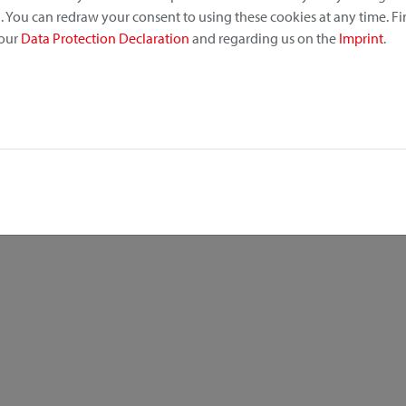
 You can redraw your consent to using these cookies at any time. F
 our
Data Protection Declaration
and regarding us on the
Imprint
.