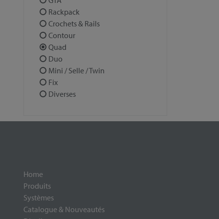
GTA
Rackpack
Crochets & Rails
Contour
Quad
Duo
Mini / Selle / Twin
Fix
Diverses
Home
Produits
Systèmes
Catalogue & Nouveautés