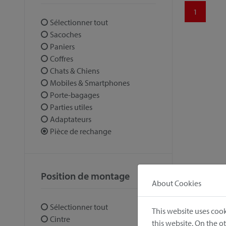
1
Sélectionner tout
Sacoches
Paniers
Coffres
Chats & Chiens
Mobiles & Smartphones
Porte-bagages
Parties utiles
Adaptateurs
Pièce de rechange
Position de montage
About Cookies
Sélectionner tout
This website uses cook
Cintre
this website. On the 