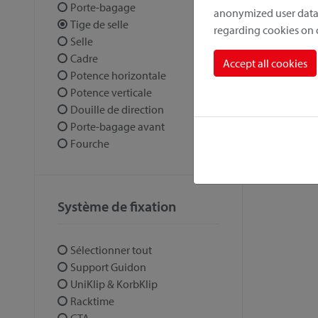
Porte-bagage
anonymized user data.
Tige de selle
regarding cookies on
Selle
Cadre
Accept all cookies
Potence horizontale
Potence verticale
Douille de direction
Porte-bagage avant
Fourche
Système de fixation
Sélectionner tout
Support Guidon
UniKlip & KorbKlip
Racktime