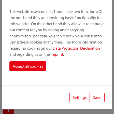
produit, le point de montage et le système de fixation.
This website uses cookies. Those have two functions: On
the one hand they are providing basic functionality for
this website. On the other hand they allow us to improve
our content for you by saving and analyzing
Catégorie de produit
anonymized user data. You can redraw your consent to
using these cookies at any time. Find more information
regarding cookies on our
Data Protection Declaration
Position de montage
and regarding us on the
Imprint
.
Système de fixation
Accept all cookies
Settings
Save
1