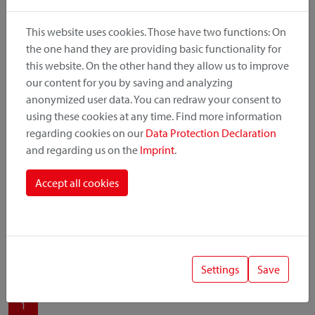
produit, le point de montage et le système de fixation.
This website uses cookies. Those have two functions: On
the one hand they are providing basic functionality for
this website. On the other hand they allow us to improve
our content for you by saving and analyzing
Catégorie de produit
anonymized user data. You can redraw your consent to
using these cookies at any time. Find more information
regarding cookies on our
Data Protection Declaration
Position de montage
and regarding us on the
Imprint
.
Système de fixation
Accept all cookies
Settings
Save
1