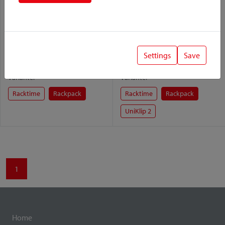
Settings
Save
Rackpack 1 Plus
Rackpack 1
Variante:
Variante:
Racktime
Rackpack
Racktime
Rackpack
UniKlip 2
1
Home