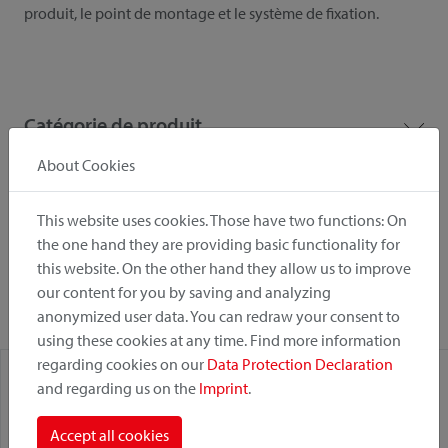
produit, le point de montage et le système de fixation.
Catégorie de produit
About Cookies
Position de montage
This website uses cookies. Those have two functions: On
the one hand they are providing basic functionality for
Système de fixation
this website. On the other hand they allow us to improve
our content for you by saving and analyzing
anonymized user data. You can redraw your consent to
using these cookies at any time. Find more information
regarding cookies on our
Data Protection Declaration
and regarding us on the
Imprint
.
Accept all cookies