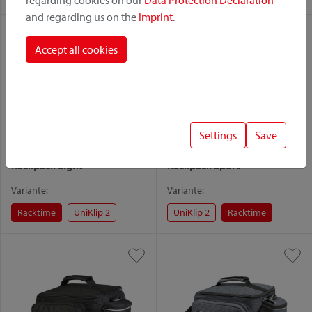
regarding cookies on our
Data Protection Declaration
and regarding us on the
Imprint
.
Accept all cookies
Settings
Save
Rackpack Light
Rackpack Sport
Variante:
Variante:
Racktime
UniKlip 2
UniKlip 2
Racktime