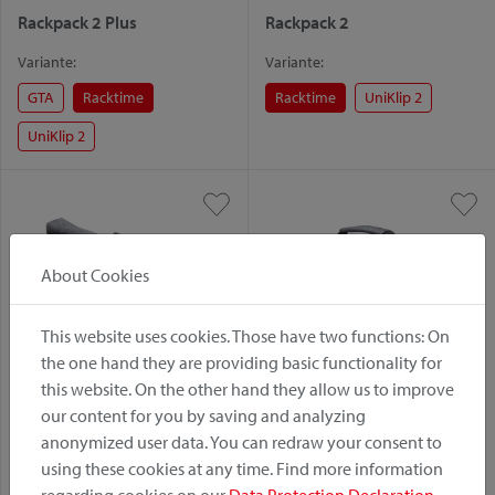
Rackpack 2 Plus
Rackpack 2
Variante:
Variante:
GTA
Racktime
Racktime
UniKlip 2
UniKlip 2
About Cookies
This website uses cookies. Those have two functions: On
the one hand they are providing basic functionality for
this website. On the other hand they allow us to improve
Rackpack City
Rackpack Light
our content for you by saving and analyzing
anonymized user data. You can redraw your consent to
Variante:
Variante:
using these cookies at any time. Find more information
Racktime
UniKlip 2
UniKlip 2
Racktime