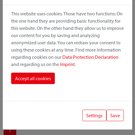
produit, le point de montage et le système de fixation.
This website uses cookies. Those have two functions: On
the one hand they are providing basic functionality for
this website. On the other hand they allow us to improve
our content for you by saving and analyzing
Catégorie de produit
anonymized user data. You can redraw your consent to
using these cookies at any time. Find more information
regarding cookies on our
Data Protection Declaration
Position de montage
and regarding us on the
Imprint
.
Système de fixation
Accept all cookies
Settings
Save
1