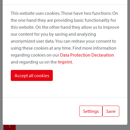
produit, le point de montage et le système de fixation.
This website uses cookies. Those have two functions: On
the one hand they are providing basic functionality for
this website. On the other hand they allow us to improve
our content for you by saving and analyzing
Catégorie de produit
anonymized user data. You can redraw your consent to
using these cookies at any time. Find more information
regarding cookies on our
Data Protection Declaration
Position de montage
and regarding us on the
Imprint
.
Système de fixation
Accept all cookies
Settings
Save
1