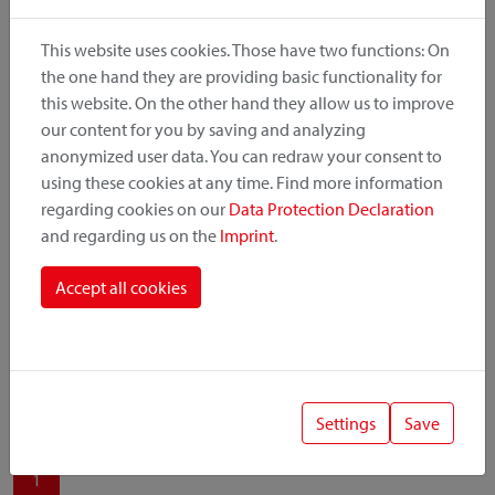
produit, le point de montage et le système de fixation.
This website uses cookies. Those have two functions: On
the one hand they are providing basic functionality for
this website. On the other hand they allow us to improve
our content for you by saving and analyzing
Catégorie de produit
anonymized user data. You can redraw your consent to
using these cookies at any time. Find more information
regarding cookies on our
Data Protection Declaration
Position de montage
and regarding us on the
Imprint
.
Système de fixation
Accept all cookies
Settings
Save
1