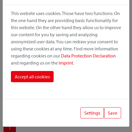
produit, le point de montage et le système de fixation.
This website uses cookies. Those have two functions: On
the one hand they are providing basic functionality for
this website. On the other hand they allow us to improve
our content for you by saving and analyzing
Catégorie de produit
anonymized user data. You can redraw your consent to
using these cookies at any time. Find more information
regarding cookies on our
Data Protection Declaration
Position de montage
and regarding us on the
Imprint
.
Système de fixation
Accept all cookies
Settings
Save
1