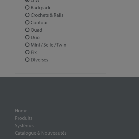
GTA
Rackpack
Crochets & Rails
Contour
Quad
Duo
Mini / Selle / Twin
Fix
Diverses
Home
Produits
Systèmes
Catalogue & Nouveautés