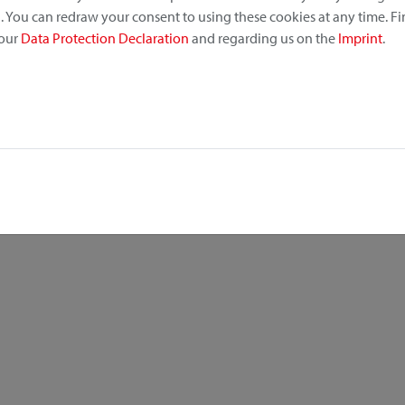
 You can redraw your consent to using these cookies at any time. F
 our
Data Protection Declaration
and regarding us on the
Imprint
.