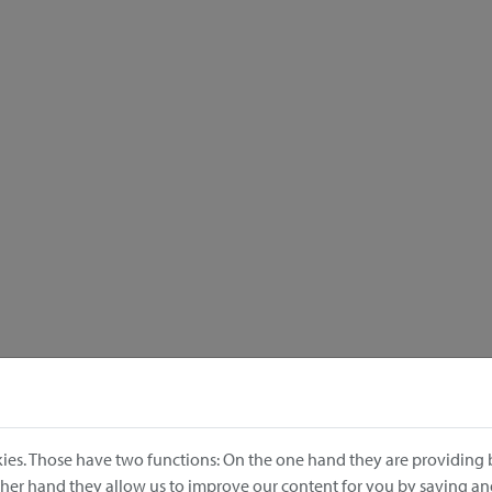
ies. Those have two functions: On the one hand they are providing b
other hand they allow us to improve our content for you by saving a