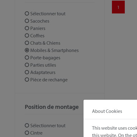
1
Sélectionner tout
Sacoches
Paniers
Coffres
Chats & Chiens
Mobiles & Smartphones
Porte-bagages
Parties utiles
Adaptateurs
Pièce de rechange
Position de montage
About Cookies
Sélectionner tout
This website uses cook
Cintre
this website. On the 