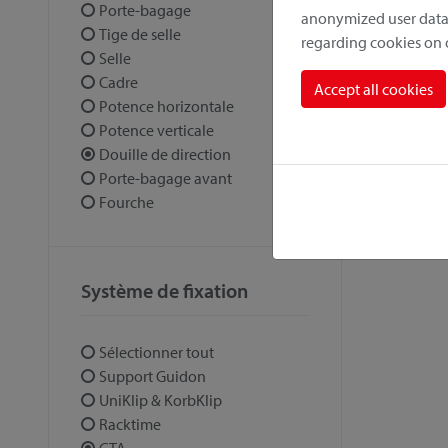
Porte-bagage
anonymized user data.
Tige de selle
regarding cookies on
Selle
Cadre
Accept all cookies
Potence horizontale
Potence verticale
Douille de direction
Porte-bagage avant
Fourche
Système de fixation
Sélectionner tout
Support Guidon
UniKlip & KorbKlip
Racktime