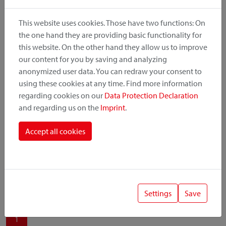
produit, le point de montage et le système de fixation.
This website uses cookies. Those have two functions: On
the one hand they are providing basic functionality for
this website. On the other hand they allow us to improve
our content for you by saving and analyzing
Catégorie de produit
anonymized user data. You can redraw your consent to
using these cookies at any time. Find more information
regarding cookies on our
Data Protection Declaration
Position de montage
and regarding us on the
Imprint
.
Système de fixation
Accept all cookies
Settings
Save
1