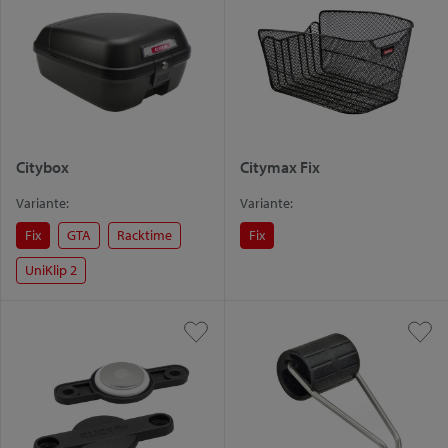
Citybox
Citymax Fix
Variante:
Variante:
Fix
GTA
Racktime
Fix
UniKlip 2