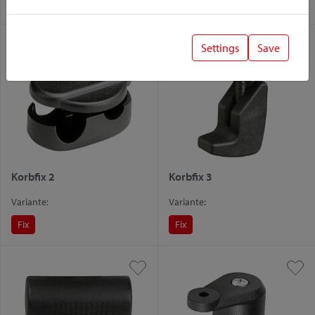
Rackpack
Fix
Fix
Settings
Save
Korbfix 2
Korbfix 3
Variante:
Variante:
Fix
Fix