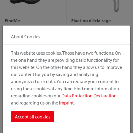
FindMe
Fixation d'éclairage
Variante:
Variante:
About Cookies
Fix
Fix
This website uses cookies. Those have two functions: On
the one hand they are providing basic functionality for
this website. On the other hand they allow us to improve
our content for you by saving and analyzing
anonymized user data. You can redraw your consent to
using these cookies at any time. Find more information
regarding cookies on our
Data Protection Declaration
and regarding us on the
Imprint
.
Freerack
Korbfix 1
Accept all cookies
Variante:
Variante: